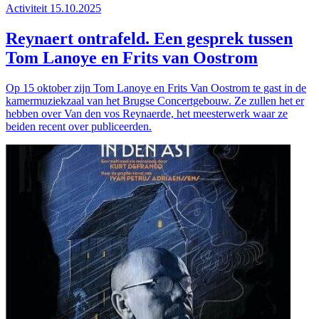
Activiteit
15.10.2025
Reynaert ontrafeld. Een gesprek tussen
Tom Lanoye en Frits van Oostrom
Op 15 oktober zijn Tom Lanoye en Frits Van Oostrom te gast in de
kamermuziekzaal van het Brugse Concertgebouw. Ze zullen het er
hebben over Van den vos Reynaerde, het meesterwerk waar ze
beiden recent over publiceerden.