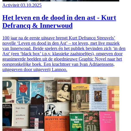
Activiteit
03.10.2025
Het leven en de dood in den ast - Kurt
Defrancq & Innerwoud
100 jaar na de eerste uitgave brengt Kurt Defrancq Streuvels’
novelle ‘Leven en dood in den Ast’ – tot leven, met live muziek
van Innerwoud. Beide spelers én het publiek bevinden zich ‘in den
Ast’ (een ‘black box’ i.p.v. klassieke zaalstoeltjes), omgeven door
geanimeerde beelden uit de gloednieuwe Graphic Novel naar het
oorspronkelijke boek. Een krachttoer van Ivan Adriaenssens,
uitgegeven door uitgeverij Lannoo.