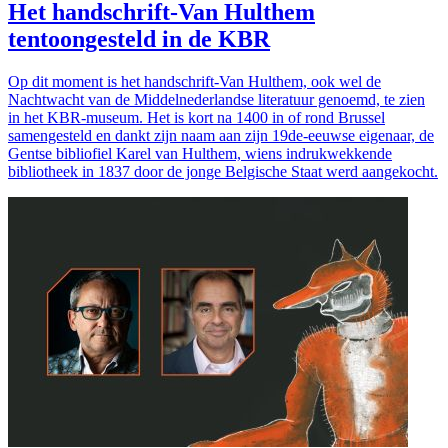
Het handschrift-Van Hulthem
tentoongesteld in de KBR
Op dit moment is het handschrift-Van Hulthem, ook wel de
Nachtwacht van de Middelnederlandse literatuur genoemd, te zien
in het KBR-museum. Het is kort na 1400 in of rond Brussel
samengesteld en dankt zijn naam aan zijn 19de-eeuwse eigenaar, de
Gentse bibliofiel Karel van Hulthem, wiens indrukwekkende
bibliotheek in 1837 door de jonge Belgische Staat werd aangekocht.