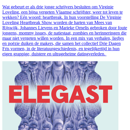
Wat gebeurt er als drie jonge schrijvers besluiten om Virginie
Loveling, een bijna vergeten Vlaamse schrijfster, weer tot leven te
wekken? Eén woord: heartbreak. In hun voorstelling De Virginie
Loveling Heartbreak Show worden de harten van Mees van
Rijswijk, Johannes Lievens en Marieke Ornelis gebroken door foute
jongens, mommy issues, de natiestaat, zombies en herinneringen die
maar niet vergeten willen worden. In een mix van verhalen, liedjes
en poëzie duiken de makers, die samen het collectief Drie Dagen
Fris vormen, in de literatuurgeschiedenis, en tegelijkertijd in hun
eigen grappige, duistere en ultrageheime datingverleden.