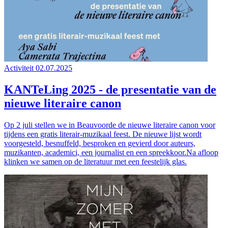
Activiteit
02.07.2025
KANTeLing 2025 - de presentatie van de
nieuwe literaire canon
Op 2 juli stellen we in Beauvoorde de nieuwe literaire canon voor
tijdens een gratis literair-muzikaal feest. De nieuwe lijst wordt
voorgesteld, besnuffeld, besproken en gevierd door auteurs,
muzikanten, academici, een journalist en een spreekkoor.Na afloop
klinken we samen op de literatuur met een feestelijk glas.