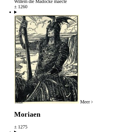
Willem die Madocke maecte
± 1260
Meer
Moriaen
± 1275