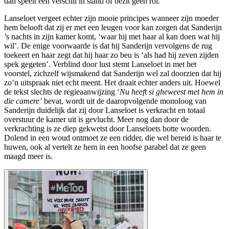
dan speelt een verschil in stand of bezit geen rol.
Lanseloet vergeet echter zijn mooie principes wanneer zijn moeder
hem belooft dat zij er met een leugen voor kan zorgen dat Sanderijn
’s nachts in zijn kamer komt, ‘waar hij met haar al kan doen wat hij
wil’. De enige voorwaarde is dat hij Sanderijn vervolgens de rug
toekeert en haar zegt dat hij haar zo beu is ‘als had hij zeven zijden
spek gegeten’. Verblind door lust stemt Lanseloet in met het
voorstel, zichzelf wijsmakend dat Sanderijn wel zal doorzien dat hij
zo’n uitspraak niet echt meent. Het draait echter anders uit. Hoewel
de tekst slechts de regieaanwijzing ‘
Nu heeft si gheweest met hem in
die camere’
bevat, wordt uit de daaropvolgende monoloog van
Sanderijn duidelijk dat zij door Lanseloet is verkracht en totaal
overstuur de kamer uit is gevlucht. Meer nog dan door de
verkrachting is ze diep gekwetst door Lanseloets botte woorden.
Dolend in een woud ontmoet ze een ridder, die wel bereid is haar te
huwen, ook al vertelt ze hem in een hoofse parabel dat ze geen
maagd meer is.