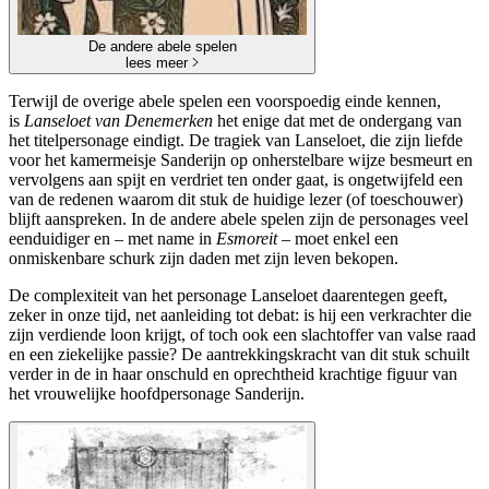
De andere abele spelen
lees meer
Terwijl de overige abele spelen een voorspoedig einde kennen,
is
Lanseloet van Denemerken
het enige dat met de ondergang van
het titelpersonage eindigt. De tragiek van Lanseloet, die zijn liefde
voor het kamermeisje Sanderijn op onherstelbare wijze besmeurt en
vervolgens aan spijt en verdriet ten onder gaat, is ongetwijfeld een
van de redenen waarom dit stuk de huidige lezer (of toeschouwer)
blijft aanspreken. In de andere abele spelen zijn de personages veel
eenduidiger en – met name in
Esmoreit
– moet enkel een
onmiskenbare schurk zijn daden met zijn leven bekopen.
De complexiteit van het personage Lanseloet daarentegen geeft,
zeker in onze tijd, net aanleiding tot debat: is hij een verkrachter die
zijn verdiende loon krijgt, of toch ook een slachtoffer van valse raad
en een ziekelijke passie? De aantrekkingskracht van dit stuk schuilt
verder in de in haar onschuld en oprechtheid krachtige figuur van
het vrouwelijke hoofdpersonage Sanderijn.