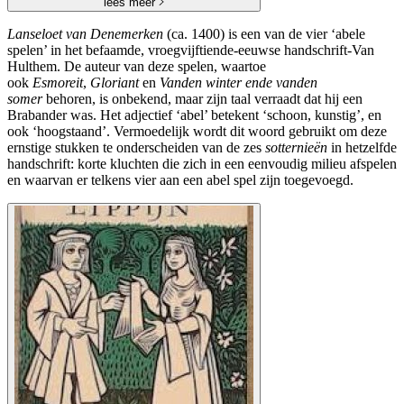
lees meer
Lanseloet van Denemerken
(ca. 1400) is een van de vier ‘abele
spelen’ in het befaamde, vroegvijftiende-eeuwse handschrift-Van
Hulthem. De auteur van deze spelen, waartoe
ook
Esmoreit
,
Gloriant
en
Vanden winter ende vanden
somer
behoren, is onbekend, maar zijn taal verraadt dat hij een
Brabander was. Het adjectief ‘abel’ betekent ‘schoon, kunstig’, en
ook ‘hoogstaand’. Vermoedelijk wordt dit woord gebruikt om deze
ernstige stukken te onderscheiden van de zes
sotternieën
in hetzelfde
handschrift: korte kluchten die zich in een eenvoudig milieu afspelen
en waarvan er telkens vier aan een abel spel zijn toegevoegd.