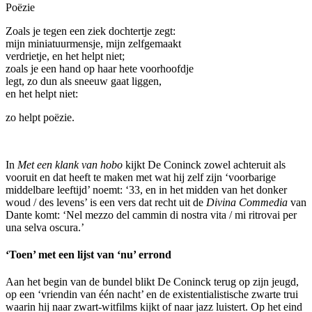
Poëzie
Zoals je tegen een ziek dochtertje zegt:
mijn miniatuurmensje, mijn zelfgemaakt
verdrietje, en het helpt niet;
zoals je een hand op haar hete voorhoofdje
legt, zo dun als sneeuw gaat liggen,
en het helpt niet:
zo helpt poëzie.
In
Met een klank van hobo
kijkt De Coninck zowel achteruit als
vooruit en dat heeft te maken met wat hij zelf zijn ‘voorbarige
middelbare leeftijd’ noemt: ‘33, en in het midden van het donker
woud / des levens’ is een vers dat recht uit de
Divina Commedia
van
Dante komt: ‘Nel mezzo del cammin di nostra vita / mi ritrovai per
una selva oscura.’
‘Toen’ met een lijst van ‘nu’ errond
Aan het begin van de bundel blikt De Coninck terug op zijn jeugd,
op een ‘vriendin van één nacht’ en de existentialistische zwarte trui
waarin hij naar zwart-witfilms kijkt of naar jazz luistert. Op het eind