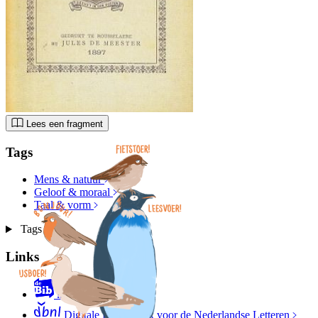
Lees een fragment
Tags
Mens & natuur
Geloof & moraal
Taal & vorm
Tags
Links
in de bib
Digitale Bibliotheek voor de Nederlandse Letteren