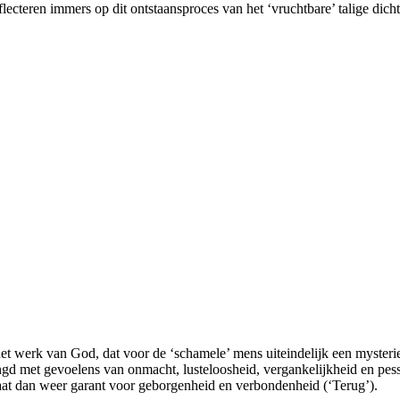
flecteren immers op dit ontstaansproces van het ‘vruchtbare’ talige dich
et werk van God, dat voor de ‘schamele’ mens uiteindelijk een mysterie
ngd met gevoelens van onmacht, lusteloosheid, vergankelijkheid en pess
staat dan weer garant voor geborgenheid en verbondenheid (‘Terug’).