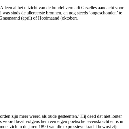
Alleen al het uitzicht van de bundel verraadt Gezelles aandacht voor
d was sinds de allereerste bronnen, en nog steeds ‘ongeschonden’ te
 Grasmaand (april) of Hooimaand (oktober).
den zijn meer weerd als oude gesteenten.’ Hij deed dat niet louter
ams woord bezit volgens hem een eigen poëtische levenskracht en is in
moet zich in de jaren 1890 van die expressieve kracht bewust zijn