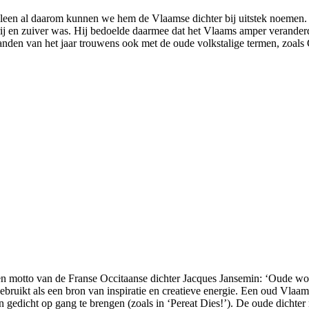
alleen al daarom kunnen we hem de Vlaamse dichter bij uitstek noemen. 
vrij en zuiver was. Hij bedoelde daarmee dat het Vlaams amper verander
anden van het jaar trouwens ook met de oude volkstalige termen, zoals
en motto van de Franse Occitaanse dichter Jacques Jansemin: ‘Oude woor
’ gebruikt als een bron van inspiratie en creatieve energie. Een oud Vla
gedicht op gang te brengen (zoals in ‘Pereat Dies!’). De oude dichter 