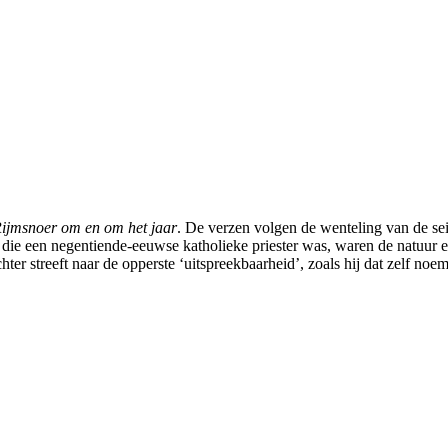
ijmsnoer om en om het jaar
. De verzen volgen de wenteling van de sei
le, die een negentiende-eeuwse katholieke priester was, waren de natuu
chter streeft naar de opperste ‘uitspreekbaarheid’, zoals hij dat zelf no