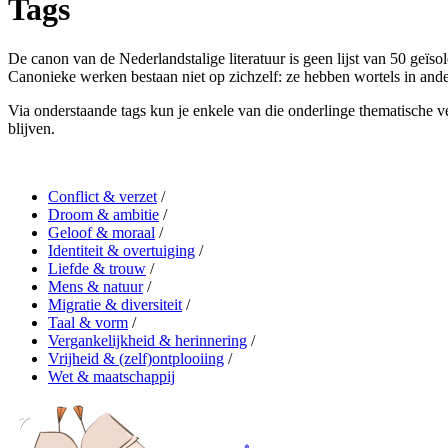
Tags
De canon van de Nederlandstalige literatuur is geen lijst van 50 geïs
Canonieke werken bestaan niet op zichzelf: ze hebben wortels in ande
Via onderstaande tags kun je enkele van die onderlinge thematische v
blijven.
Conflict & verzet
/
Droom & ambitie
/
Geloof & moraal
/
Identiteit & overtuiging
/
Liefde & trouw
/
Mens & natuur
/
Migratie & diversiteit
/
Taal & vorm
/
Vergankelijkheid & herinnering
/
Vrijheid & (zelf)ontplooiing
/
Wet & maatschappij