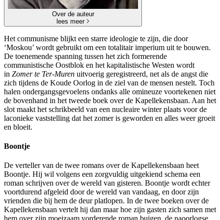
Over de auteur
lees meer
Het communisme blijkt een starre ideologie te zijn, die door
‘Moskou’ wordt gebruikt om een totalitair imperium uit te bouwen.
De toenemende spanning tussen het zich formerende
communistische Oostblok en het kapitalistische Westen wordt
in
Zomer te Ter-Muren
uitvoerig geregistreerd, net als de angst die
zich tijdens de Koude Oorlog in de ziel van de mensen nestelt. Toch
halen ondergangsgevoelens ondanks alle omineuze voortekenen niet
de bovenhand in het tweede boek over de Kapellekensbaan. Aan het
slot maakt het schrikbeeld van een nucleaire winter plaats voor de
laconieke vaststelling dat het zomer is geworden en alles weer groeit
en bloeit.
Boontje
De verteller van de twee romans over de Kapellekensbaan heet
Boontje. Hij wil volgens een zorgvuldig uitgekiend schema een
roman schrijven over de wereld van gisteren. Boontje wordt echter
voortdurend afgeleid door de wereld van vandaag, en door zijn
vrienden die bij hem de deur platlopen. In de twee boeken over de
Kapellekensbaan vertelt hij dan maar hoe zijn gasten zich samen met
hem over zijn moeizaam vorderende roman buigen, de naoorlogse