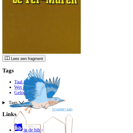
Lees een fragment
Tags
Taal & vorm
Wet & maatschappij
Geloof & moraal
Tags
Links
in de bib