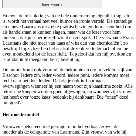
lees meer
Hoewel de mislukking van de hele onderneming eigenlijk tragisch
is, wordt het verhaal met veel humor en ironie verteld. De stuntelige
en naïeve Laarmans mist elke praktische zin en doortastendheid om
als handelsman te kunnen slagen, maar wat de lezer voor hem
inneemt, is zijn scherpe zelfinzicht en zelfspot. ‘Die verwaaide Frans
Laarmans die niet meer van kaas af wist dan van chemicaliën’, zo
beschrijft hij zichzelf en het is alsof deze ik-verteller zich af en toe
even monkelend tot de lezer richt. ‘Ik geloof dat het mij overkomen
is omdat ik te meegaand ben’, besluit hij.
De humor komt ook voort uit de beknopte en erg trefzekere stijl van
Elsschot. Iedere zin, ieder woord, iedere punt, iedere komma moet
recht naar het doel leiden. Dat zie je ook in Laarmans'
overwegingen wanneer hij een naam voor zijn kaasfirma zoekt. Alle
retorische knepen worden goed afgewogen, en wanneer zijn vrouw
het heeft over ‘onze kaas’ bedenkt hij dankbaar: ‘Die “onze” deed
mij goed'.
Het moedermotief
Vrouwen spelen een niet geringe rol in het verhaal, zowel de
moeder als de echtgenote van Laarmans. Zijn vrouw, van wie hij