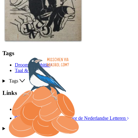
Tags
Droom & ambitie
Taal & vorm
Tags
Links
in de bib
Digitale Bibliotheek voor de Nederlandse Letteren
Links